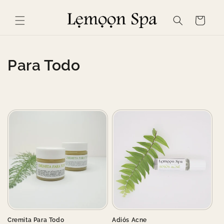
Skip to
content
Cart
C
Para Todo
o
l
l
e
c
t
i
o
Cremita Para Todo
Adiós Acne