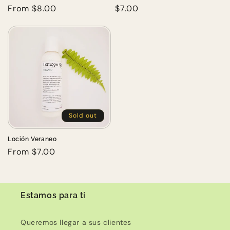
Regular
From $8.00
Regular
$7.00
n
price
price
:
Sold out
Loción Veraneo
Regular
From $7.00
price
Estamos para ti
Queremos llegar a sus clientes