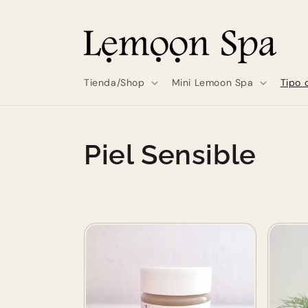
Skip to
content
Tienda/Shop
Mini Lemoon Spa
Tipo 
C
Piel Sensible
o
l
l
e