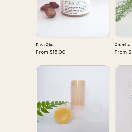
c
t
i
Para Ojos
Cremita 
Regular
From $15.00
Regula
From $
o
price
price
n
: