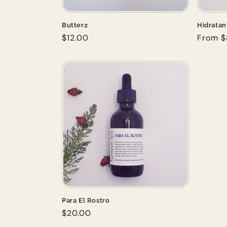
Butter2
Hidratan
Regular
$12.00
Regula
From $
price
price
Para El Rostro
Regular
$20.00
price