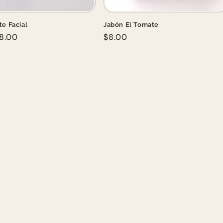
te Facial
Jabón El Tomate
r
8.00
Regular
$8.00
price