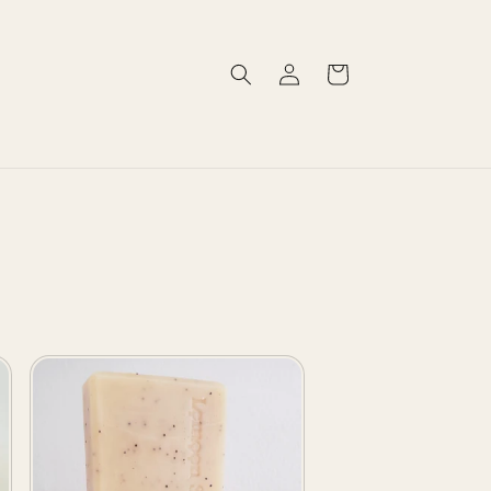
Log
Cart
in