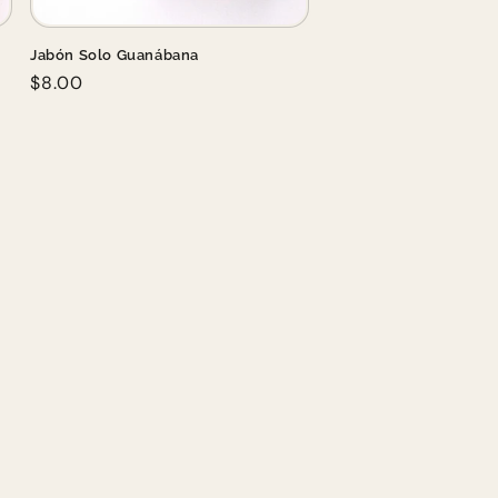
Jabón Solo Guanábana
Regular
$8.00
price