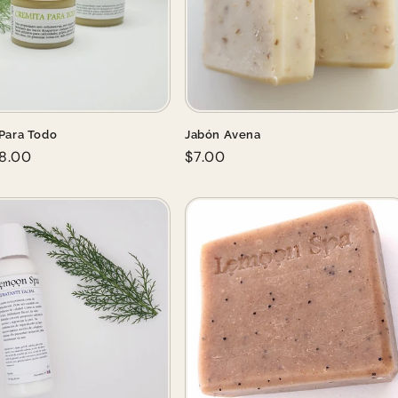
Para Todo
Jabón Avena
r
8.00
Regular
$7.00
price