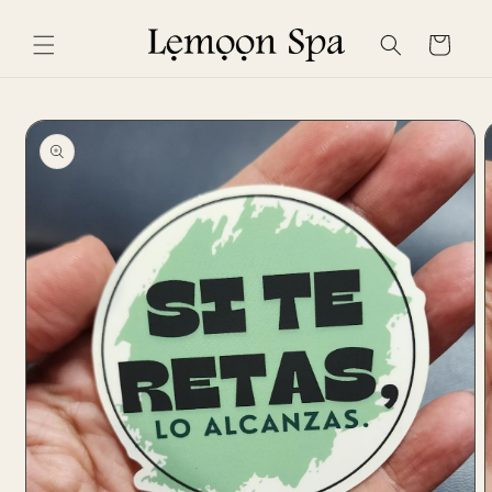
Skip to
content
Cart
Skip to
product
information