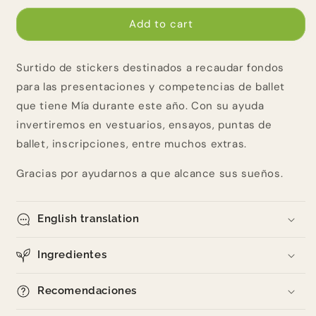
for
for
Ayuda
Ayuda
Add to cart
a
a
Mia
Mia
Surtido de stickers destinados a recaudar fondos
para las presentaciones y competencias de ballet
que tiene Mía durante este año. Con su ayuda
invertiremos en vestuarios, ensayos, puntas de
ballet, inscripciones, entre muchos extras.
Gracias por ayudarnos a que alcance sus sueños.
English translation
Ingredientes
Recomendaciones