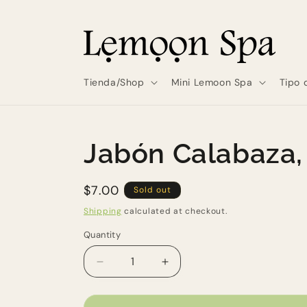
Skip to
content
Tienda/Shop
Mini Lemoon Spa
Tipo 
Jabón Calabaza,
Regular
$7.00
Sold out
price
Shipping
calculated at checkout.
Quantity
Quantity
Decrease
Increase
quantity
quantity
for
for