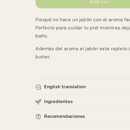
Jabón
Jabón
Sold out
Calabaza,
Calabaza,
Calabaza
Calabaza
Porqué no hace un jabón con el aroma fa
Perfecto para cuidar tu piel mientras deja
baño.
Además del aroma el jabón esta repleto 
butter.
English translation
Ingredientes
Recomendaciones