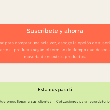
Suscribete y ahorra
ar para comprar una sola vez, escoge la opción de suscr
rte el producto según el termino de tiempo que desees.
mayoría de nuestros productos.
Estamos para ti
Queremos llegar a sus clientes
Cotizaciones para recordatorio