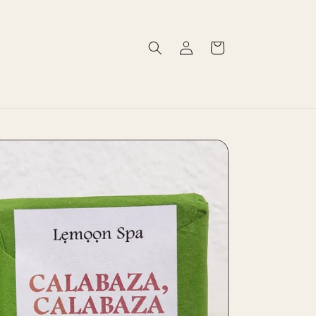
Log
Cart
in