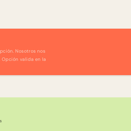
ipción. Nosotros nos
 Opción valida en la
s