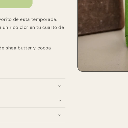
vorito de esta temporada.
 un rico olor en tu cuarto de
de shea butter y cocoa
Open
media
1
in
modal